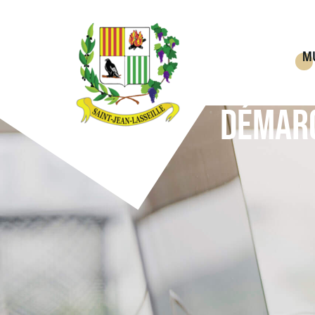
M
DÉMARC