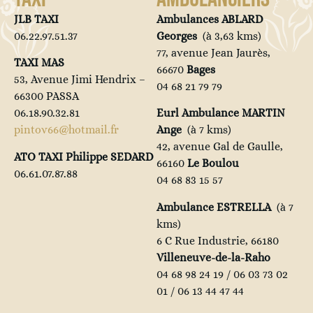
JLB TAXI
Ambulances ABLARD
06.22.97.51.37
Georges
(à 3,63 kms)
77, avenue Jean Jaurès,
TAXI MAS
66670
Bages
53, Avenue Jimi Hendrix –
04 68 21 79 79
66300 PASSA
06.18.90.32.81
Eurl Ambulance MARTIN
pintov66@hotmail.fr
Ange
(à 7 kms)
42, avenue Gal de Gaulle,
ATO TAXI Philippe SEDARD
66160
Le Boulou
06.61.07.87.88
04 68 83 15 57
Ambulance ESTRELLA
(à
7
kms)
6 C Rue Industrie, 66180
Villeneuve-de-la-Raho
04 68 98 24 19 / 06 03 73 02
01 / 06 13 44 47 44