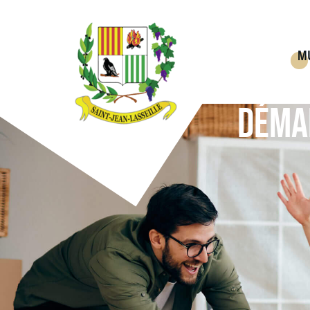
M
DÉMA