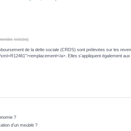
Première ministre)
emboursement de la dette sociale (CRDS) sont prélevées sur les revenu
ers/?xml=R12461">remplacement</a>. Elles s'appliquent également aux 
tonomie ?
cation d'un meublé ?