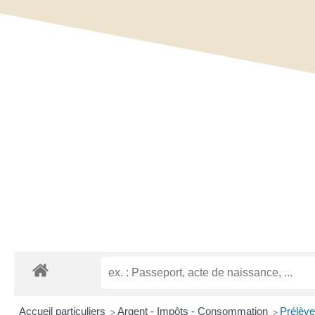
Accueil particuliers
Argent - Impôts - Consommation
Prélèv
>
>