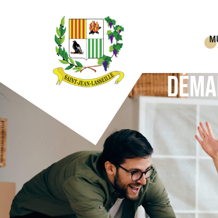
M
DÉMA