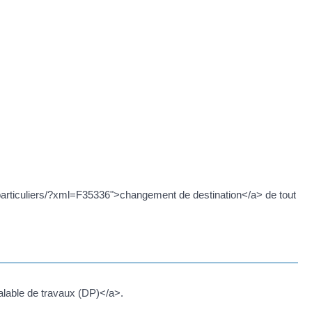
s-particuliers/?xml=F35336">changement de destination</a> de tout
alable de travaux (DP)</a>.