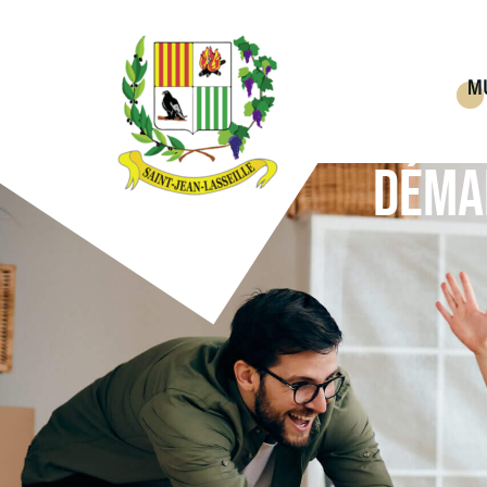
M
DÉMA