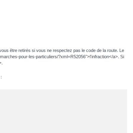
s être retirés si vous ne respectez pas le code de la route. Le
emarches-pour-les-particuliers/?xml=R52056">l'infraction</a>. Si
>.
: