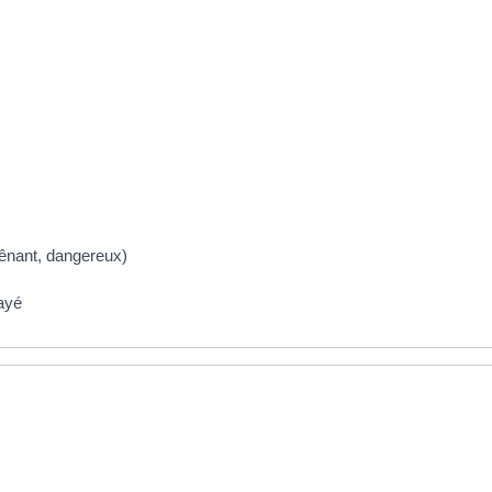
gênant, dangereux)
ayé