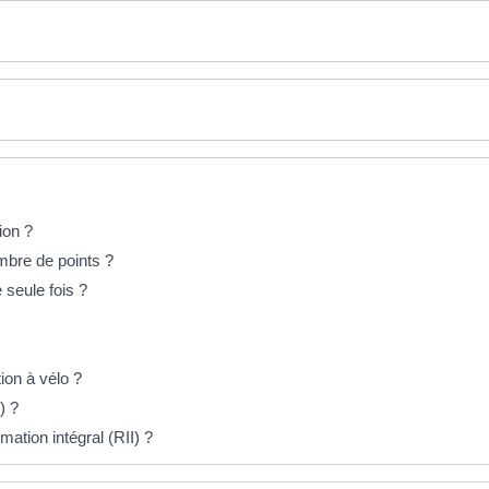
ion ?
mbre de points ?
 seule fois ?
ion à vélo ?
) ?
ation intégral (RII) ?