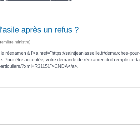
asile après un refus ?
Première ministre)
le réexamen à l'<a href="https://saintjeanlasseille.fr/demarches-po
e. Pour être acceptée, votre demande de réexamen doit remplir certa
les-particuliers/?xml=R31151">CNDA</a>.