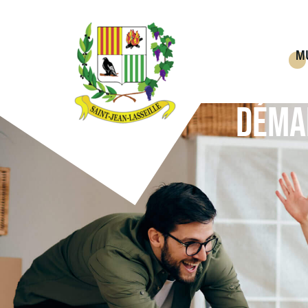
M
DÉMA