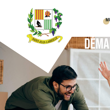
M
DÉMA