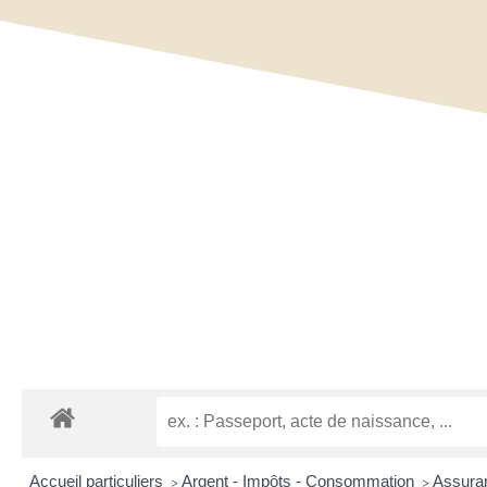
Accueil particuliers
Argent - Impôts - Consommation
Assuran
>
>