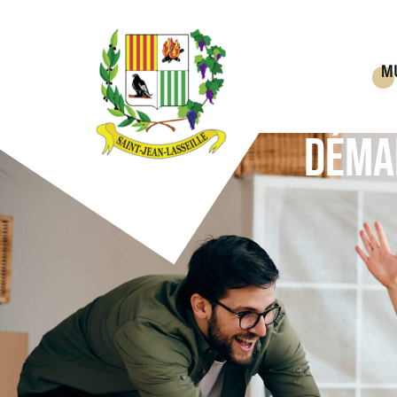
M
DÉMA