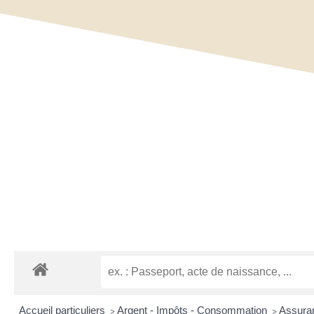
Accueil particuliers
Argent - Impôts - Consommation
Assuran
>
>