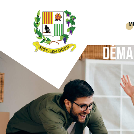
M
DÉMA