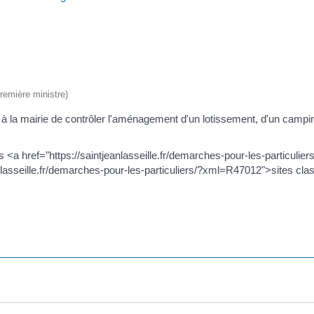
Première ministre)
à la mairie de contrôler l'aménagement d'un lotissement, d'un campin
 des <a href="https://saintjeanlasseille.fr/demarches-pour-les-partic
lasseille.fr/demarches-pour-les-particuliers/?xml=R47012">sites cla