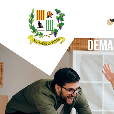
M
DÉMA