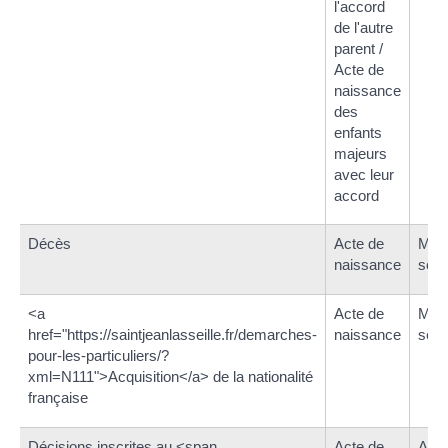
l'accord
de l'autre
parent /
Acte de
naissance
des
enfants
majeurs
avec leur
accord
Décès
Acte de
Ment
naissance
servi
<a
Acte de
Ment
href="https://saintjeanlasseille.fr/demarches-
naissance
servi
pour-les-particuliers/?
xml=N111">Acquisition</a> de la nationalité
française
Décisions inscrites au <span
Acte de
Acte