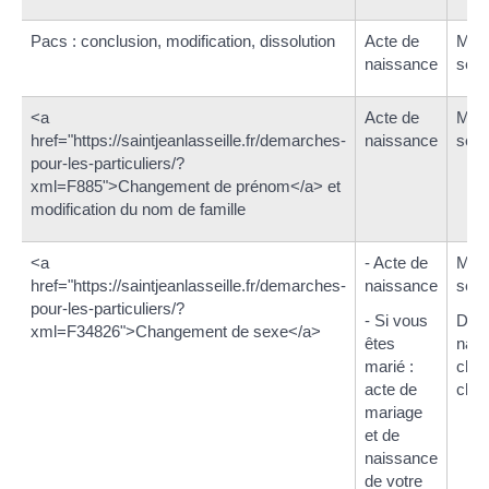
Pacs : conclusion, modification, dissolution
Acte de
Ment
naissance
servi
<a
Acte de
Ment
href="https://saintjeanlasseille.fr/demarches-
naissance
servi
pour-les-particuliers/?
xml=F885">Changement de prénom</a> et
modification du nom de famille
<a
- Acte de
Ment
href="https://saintjeanlasseille.fr/demarches-
naissance
servi
pour-les-particuliers/?
- Si vous
Dans
xml=F34826">Changement de sexe</a>
êtes
nais
marié :
chan
acte de
chan
mariage
et de
naissance
de votre