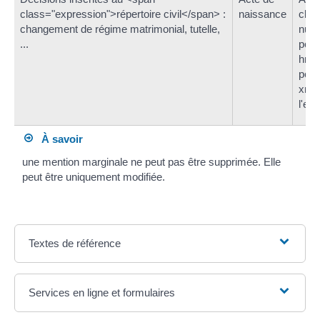
class="expression">répertoire civil</span> :
naissance
clas
changement de régime matrimonial, tutelle,
numé
...
poss
href
pour
xml
l'ex
À savoir
une mention marginale ne peut pas être supprimée. Elle
peut être uniquement modifiée.
Textes de référence
Services en ligne et formulaires