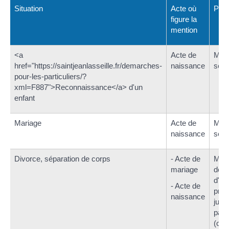
Situation
Acte où
Préc
figure la
mention
<a
Acte de
Ment
href="https://saintjeanlasseille.fr/demarches-
naissance
servi
pour-les-particuliers/?
xml=F887">Reconnaissance</a> d'un
enfant
Mariage
Acte de
Ment
naissance
servi
Divorce, séparation de corps
- Acte de
Ment
mariage
de l
d'ét
- Acte de
prés
naissance
judi
par 
(ou 