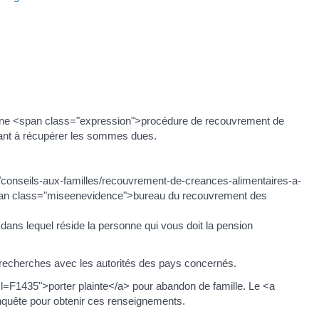
ger une <span class="expression">procédure de recouvrement de
sant à récupérer les sommes dues.
/conseils-aux-familles/recouvrement-de-creances-alimentaires-a-
<span class="miseenevidence">bureau du recouvrement des
dans lequel réside la personne qui vous doit la pension
es recherches avec les autorités des pays concernés.
ml=F1435">porter plainte</a> pour abandon de famille. Le <a
enquête pour obtenir ces renseignements.