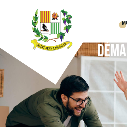
M
DÉMA