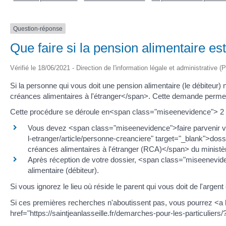
Question-réponse
Que faire si la pension alimentaire est
Vérifié le 18/06/2021 - Direction de l'information légale et administrative (
Si la personne qui vous doit une pension alimentaire (le débiteur
créances alimentaires à l'étranger</span>. Cette demande permet
Cette procédure se déroule en<span class="miseenevidence"> 2
Vous devez <span class="miseenevidence">faire parvenir vot
l-etranger/article/personne-creanciere" target="_blank">d
créances alimentaires à l'étranger (RCA)</span> du ministère
Après réception de votre dossier, <span class="miseenevidenc
alimentaire (débiteur).
Si vous ignorez le lieu où réside le parent qui vous doit de l'arg
Si ces premières recherches n'aboutissent pas, vous pourrez <a hr
href="https://saintjeanlasseille.fr/demarches-pour-les-particuli