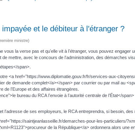
 impayée et le débiteur à l'étranger ?
Première ministre)
) ne vous la verse pas et qu'elle vit à l'étranger, vous pouvez enga
 de mettre, avec le concours de l'administration, des démarches vi
 étapes</span>.
re <a href="https://www.diplomatie.gouv.fr/fr/services-aux-citoyens
ossier de demande complet</a></span> par courrier ou par mail au 
 de l'Europe et des affaires étrangères.
e">le bureau du RCA l'envoie à l'autorité centrale de l’État</span> 
ent et l'adresse de ses employeurs, le RCA entreprendra, si besoin, d
ef="https://saintjeanlasseille.fr/demarches-pour-les-particuliers/?x
ers/?xml=R1123">procureur de la République</a> ordonnera alors une 