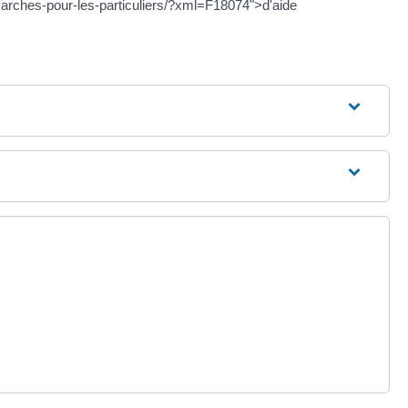
demarches-pour-les-particuliers/?xml=F18074">d'aide